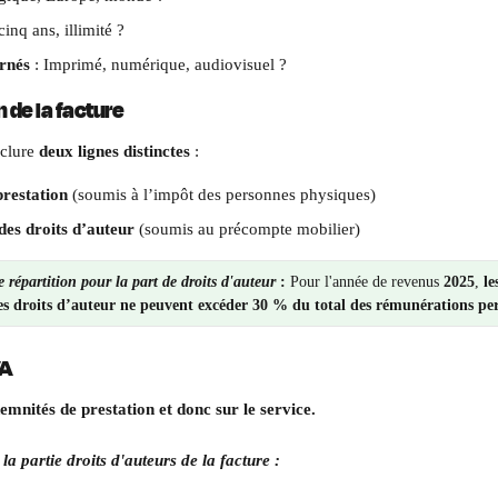
cinq ans, illimité ?
rnés
 : Imprimé, numérique, audiovisuel ?
n de la facture
clure 
deux lignes distinctes
 :
prestation
 (soumis à l’impôt des personnes physiques)
es droits d’auteur
 (soumis au précompte mobilier)
 répartition pour la part de droits d'auteur 
: 
Pour l'année de revenus 
2025
, 
le
es droits d’auteur ne peuvent excéder 30 % du total des rémunérations per
VA
mnités de prestation et donc sur le service.
a partie droits d'auteurs de la facture :