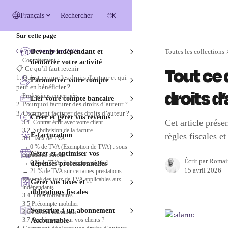
Passer au contenu principal
⌘
Français
Rechercher
K
Sur cette page
Ce qui change en 2026
Devenir indépendant et
Toutes les collections
Concrètement :
démarrer votre activité
Tout ce 
📋 Ce qu’il faut retenir
1. Qu'est-ce que les droits d'auteur et qui
Paramétrer votre compte
peut en bénéficier ?
droits d
Professions concernées
Lier votre compte bancaire
2. Pourquoi facturer des droits d’auteur ?
3. Comment facturer des droits d’auteur ?
Créer et gérer vos revenus
Cet article présen
3.1. Contrat écrit avec votre client
3.2. Subdivision de la facture
E-facturation
règles fiscales et
3.3. Taux de TVA
→ 0 % de TVA (Exemption de TVA) : sous
Gérer et optimiser vos
conditions strictes
Écrit par
Romai
→ 6 % de TVA : le principe général
dépenses professionnelles
15 avril 2026
→ 21 % de TVA sur certaines prestations
Résumé des taux de TVA applicables aux
Gérer vos taxes et
indépendants
obligations fiscales
3.4. Frais forfaitaires
3.5 Précompte mobilier
Souscrire à un abonnement
3.6 Plafond maximum
3.7 Quel impact pour vos clients ?
Accountable