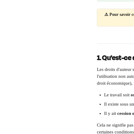
⚠️ Pour savoir c
1. Qu'est-ce 
Les droits d'auteur 
l'utilisation non au
droit économique), i
Le travail soit 
o
Il existe sous u
Il y ait 
cession 
Cela ne signifie pa
certaines conditions