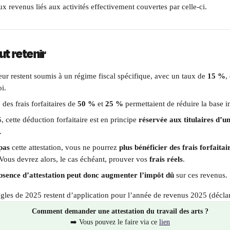
x revenus liés aux activités effectivement couvertes par celle-ci.
aut retenir
eur restent soumis à un régime fiscal spécifique, avec un taux de 
15 %
,
oi.
des frais forfaitaires de 
50 %
 et 
25 %
 permettaient de réduire la base 
, cette déduction forfaitaire est en principe 
réservée aux titulaires d’un
.
pas
 cette attestation, vous ne pourrez 
plus bénéficier des frais forfaitai
 Vous devrez alors, le cas échéant, prouver vos 
frais réels
.
bsence d’attestation peut donc augmenter l’impôt dû
 sur ces revenus.
ègles de 2025 restent d’application pour l’année de revenus 2025 (déclar
Comment demander une attestation du travail des arts ?
➡️ Vous pouvez le faire via ce 
lien