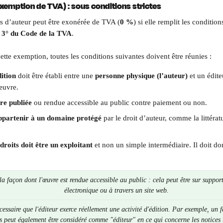
xemption de TVA) : sous conditions strictes
ts d’auteur peut être exonérée de TVA (
0 %
) si elle remplit les conditi
3, 3° du Code de la TVA
.
ette exemption, toutes les conditions suivantes doivent être réunies :
ition
 doit être établi entre une 
personne physique (l’auteur)
 et un édit
œuvre.
re publiée
 ou rendue accessible au public contre paiement ou non. 
ppartenir à un domaine protégé
 par le droit d’auteur, comme la littérat
droits doit être un exploitant
 et non un simple intermédiaire. Il doit don
a façon dont l'œuvre est rendue accessible au public : cela peut être sur suppor
électronique ou à travers un site web.
écessaire que l'éditeur exerce réellement une activité d'édition. Par exemple, un f
 peut également être considéré comme "éditeur" en ce qui concerne les notices 