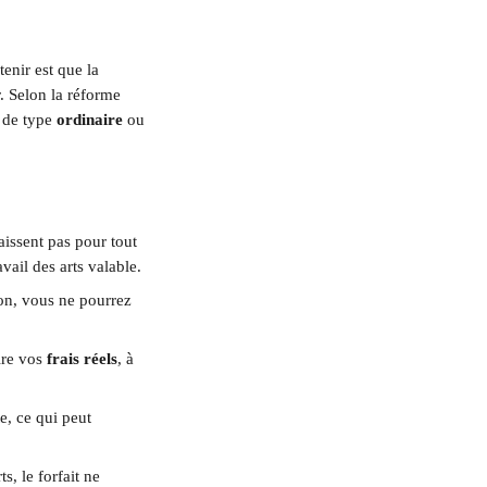
enir est que la 
r. Selon la réforme 
 de type 
ordinaire
 ou 
aissent pas pour tout 
ail des arts valable.
ion, vous ne pourrez 
re vos 
frais réels
, à 
e, ce qui peut 
s, le forfait ne 