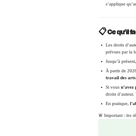
s’applique qu’au
📋 Ce qu’il f
Les droits d’aut
prévues par la l
Jusqu’à présent, 
À partir de 2026
travail des arts
Si vous 
n’avez 
droits d’auteur.
En pratique, 
l’a
🚨 Important : les r