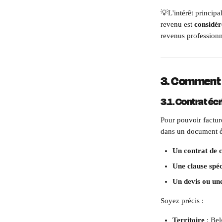
💡L'intérêt principa
revenu est 
considé
revenus professionn
3. Comment f
3.1. Contrat écr
Pour pouvoir facturer
dans un document éc
Un contrat de c
Une clause spéc
Un devis ou une 
Soyez précis :
Territoire
 : Be