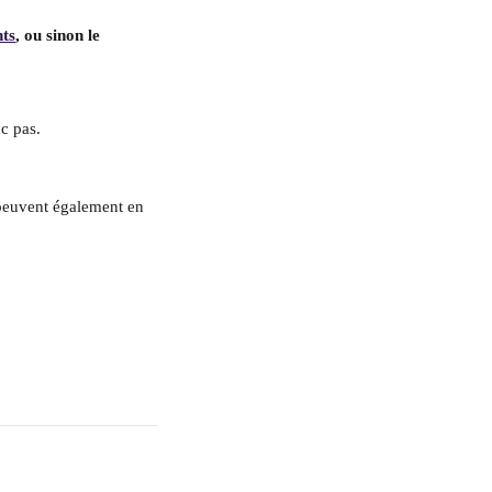
nts
, ou sinon le 
c pas.
 peuvent également en 