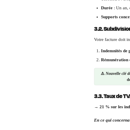
Durée
 : Un an, 
Supports conce
3.2. Subdivisio
Votre facture doit in
Indemnités de 
Rémunération d
⚠️
Nouvelle clé de
d
3.3. Taux de T
→ 21 % sur les inde
En ce qui concerna l