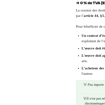
→ 
0 % de TVA (E
La cession des droi
par l’
article 44, §
Pour bénéficier de c
Un contrat d’éd
exploitant de l’
L’œuvre doit êt
L’œuvre doit a
arts.
L’acheteur des 
l'auteur.
💡 
Peu importe l
💡
Il n'est pas n
électroménagers