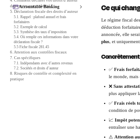
4. Comment déclarer vos droits d’auteur
Ce qui chan
dans votre comptabilité ?
Accountable Banking
5. Déclaration fiscale des droits d’auteur
5.1. Rappel : plafond annuel et frais
Le régime fiscal des
forfaitaires
5.2. Exemple de calcul
déduction forfaitair
5.3. Synthèse des taux d’imposition
annoncée, elle serai
5.4. Où remplir ces informations dans votre
plus
, et uniquement 
déclaration fiscale ?
5.5 Fiche fiscale 281.45
6. Attention aux contrôles fiscaux
Concrètement 
7. Cas spécifiques
7.1. Indépendants avec d’autres revenus
7.2. Sociétés et droits d’auteur
✅ 
Frais forfai
8. Risques de contrôle et complexité en
le monde, mais d
pratique
❌ 
Sans attestat
plus appliquer l
✅ 
Frais réels t
condition de pou
📈 
Impôt potent
entraîner une ha
⚠️ 
Attention au