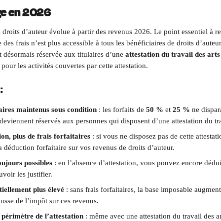
ge en 2026
 droits d’auteur évolue à partir des revenus 2026. Le point essentiel à ret
e des frais n’est plus accessible à tous les bénéficiaires de droits d’auteu
t désormais réservée aux titulaires d’une 
attestation du travail des arts
pour les activités couvertes par cette attestation.
:
taires maintenus sous condition
 : les forfaits de 
50 %
 et 
25 %
 ne dispar
eviennent réservés aux personnes qui disposent d’une attestation du trav
ion, plus de frais forfaitaires
 : si vous ne disposez pas de cette attestat
a déduction forfaitaire sur vos revenus de droits d’auteur.
oujours possibles
 : en l’absence d’attestation, vous pouvez encore dédui
voir les justifier.
iellement plus élevé
 : sans frais forfaitaires, la base imposable augment
usse de l’impôt sur ces revenus.
 périmètre de l’attestation
 : même avec une attestation du travail des art