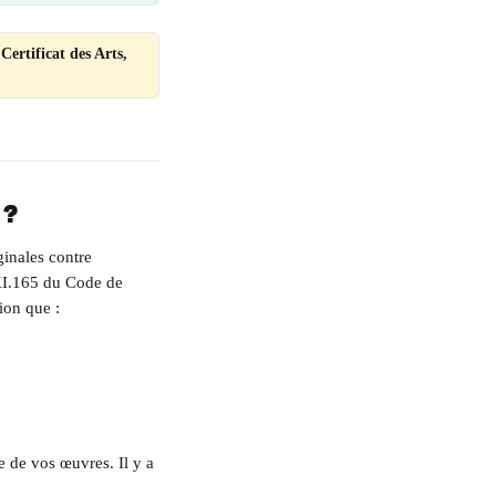
ertificat des Arts, 
 ?
ginales contre 
e XI.165 du Code de 
ion que :
 de vos œuvres. Il y a 