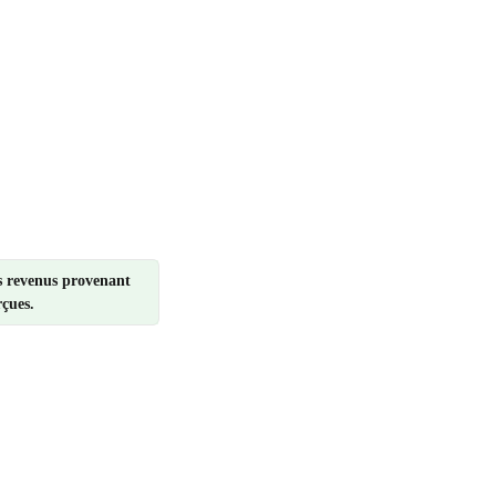
s revenus provenant 
çues.