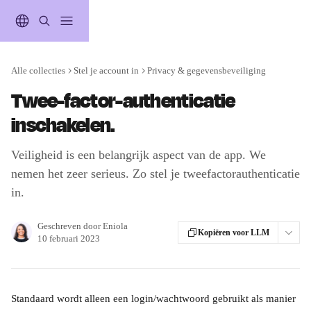
Naar de hoofdinhoud
Alle collecties
Stel je account in
Privacy & gegevensbeveiliging
Twee-factor-authenticatie
inschakelen.
Veiligheid is een belangrijk aspect van de app. We
nemen het zeer serieus. Zo stel je tweefactorauthenticatie
in.
Geschreven door
Eniola
Kopiëren voor LLM
10 februari 2023
Standaard wordt alleen een login/wachtwoord gebruikt als manier 