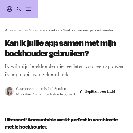
Naar de hoofdinhoud
Alle collecties
Stel je account in
Werk samen met je boekhouder
Kan ik jullie app samen met mijn
boekhouder gebruiken?
Ik wil mijn boekhouder niet verlaten voor een app waar
ik nog nooit van gehoord heb.
Geschreven door
Isabel Senden
Kopiëren voor LLM
Meer dan 2 weken geleden bijgewerkt
Uiteraard! Accountable werkt perfect in combinatie 
met je boekhouder.