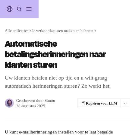
Naar de hoofdinhoud
Alle collecties
Je verkoopfacturen maken en beheren
Automatische
betalingsherinneringen naar
klanten sturen
Uw klanten betalen niet op tijd en u wilt graag
automatisch herinneringen sturen? Zo werkt het.
Geschreven door
Simon
Kopiëren voor LLM
28 augustus 2025
U kunt e-mailherinneringen instellen voor te laat betaalde 