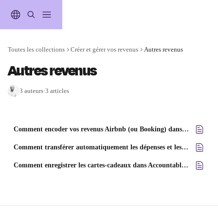
Passer au contenu principal
Toutes les collections
Créer et gérer vos revenus
Autres revenus
Autres revenus
3 auteurs
·
3 articles
Comment encoder vos revenus Airbnb (ou Booking) dans Accountable ?
Comment transférer automatiquement les dépenses et les factures de votre boîte de réception vers Accountable
Comment enregistrer les cartes-cadeaux dans Accountable ?