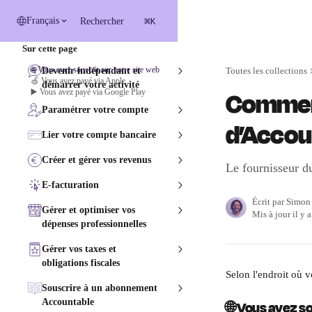
Passer au contenu principal
⌘
Français
Rechercher
K
Sur cette page
🌐 Vous avez souscrit sur notre site web
Devenir indépendant et
Toutes les collections
🍏 Vous avez payé via Apple
démarrer votre activité
Comment
▶️ Vous avez payé via Google Play
Paramétrer votre compte
d’Accou
Lier votre compte bancaire
Créer et gérer vos revenus
Le fournisseur d
E-facturation
Écrit par
Simon
Gérer et optimiser vos
Mis à jour il y 
dépenses professionnelles
Gérer vos taxes et
obligations fiscales
Selon l'endroit où 
Souscrire à un abonnement
Accountable
🌐 Vous avez so