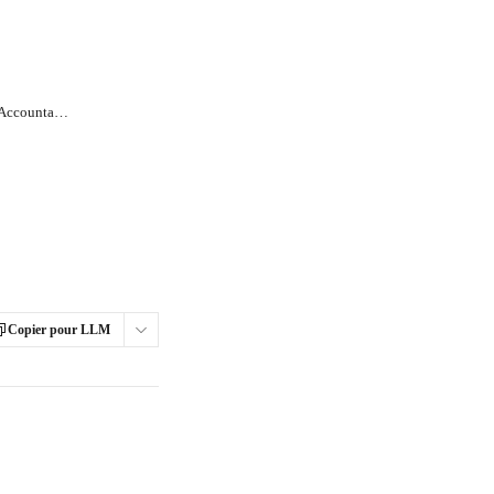
Comment obtenir ma facture d’achat d’Accountable ?
Copier pour LLM