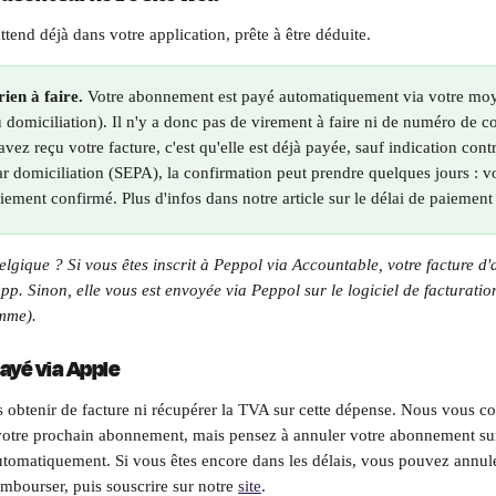
ttend déjà dans votre application, prête à être déduite.
ien à faire.
 Votre abonnement est payé automatiquement via votre mo
u domiciliation). Il n'y a donc pas de virement à faire ni de numéro de c
avez reçu votre facture, c'est qu'elle est déjà payée, sauf indication contr
r domiciliation (SEPA), la confirmation peut prendre quelques jours : vot
aiement confirmé. Plus d'infos dans notre article sur le délai de paiemen
elgique ? Si vous êtes inscrit à Peppol via Accountable, votre facture d
pp. Sinon, elle vous est envoyée via Peppol sur le logiciel de facturation
amme).
ayé via Apple
 obtenir de facture ni récupérer la TVA sur cette dépense. Nous vous co
 votre prochain abonnement, mais pensez à annuler votre abonnement sur
utomatiquement. Si vous êtes encore dans les délais, vous pouvez annu
mbourser, puis souscrire sur notre 
site
.