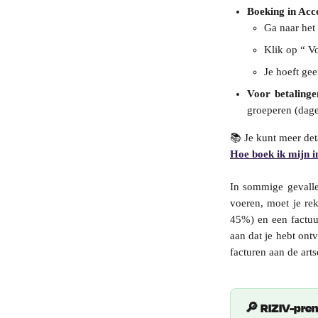
Boeking in Acc
Ga naar het
Klik op “ V
Je hoeft ge
Voor betalinge
groeperen (dagel
📚 Je kunt meer det
Hoe boek ik mijn i
In sommige gevallen
voeren, moet je re
45%) en een factuu
aan dat je hebt ont
facturen aan de arts
🔎 RIZIV-pre