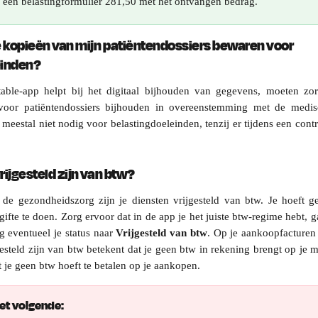
r een belastingformulier 281,50 met het ontvangen bedrag.
e kopieën van mijn patiëntendossiers bewaren voor 
einden?
able-app helpt bij het digitaal bijhouden van gegevens, moeten zor
 voor patiëntendossiers bijhouden in overeenstemming met de medis
meestal niet nodig voor belastingdoeleinden, tenzij er tijdens een cont
ijgesteld zijn van btw?
n de gezondheidszorg zijn je diensten vrijgesteld van btw. Je hoeft g
ifte te doen. Zorg ervoor dat in de app je het juiste btw-regime hebt, g
g eventueel je status naar
Vrijgesteld van btw
. Op je aankoopfacturen 
jgesteld zijn van btw betekent dat je geen btw in rekening brengt op je 
t je geen btw hoeft te betalen op je aankopen.
et volgende: