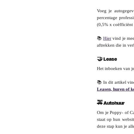
Voeg je autogegeve
percentage profess
(0,5% x coëfficiën
📚
Hier
vind je meer
aftrekken die in ver
🤝 
Lease
Het inboeken van je 
📚 In dit artikel vi
Leasen, huren of k
🚕 
Autohuur
Om je Poppy- of Ca
staat op hun websi
deze stap kun je all