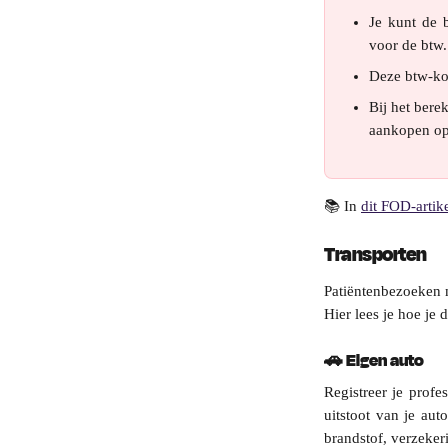
Je kunt de 
voor de btw.
Deze btw-kos
Bij het bere
aankopen opn
📚 In 
dit FOD-artik
Transporten
Patiëntenbezoeken m
Hier lees je hoe je 
🚗 Eigen auto
Registreer je profe
uitstoot van je au
brandstof, verzeker