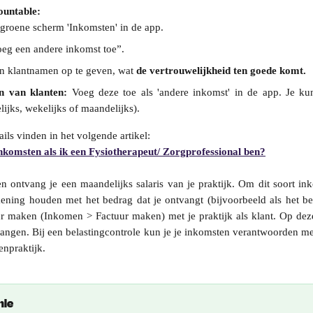
ountable:
 groene scherm 'Inkomsten' in de app.
oeg een andere inkomst toe”.
en klantnamen op te geven, wat
de vertrouwelijkheid ten goede komt.
n van klanten:
Voeg deze toe als 'andere inkomst' in de app. Je ku
ijks, wekelijks of maandelijks).
ails vinden in het volgende artikel:
nkomsten als ik een Fysiotherapeut/ Zorgprofessional ben?
 ontvang je een maandelijks salaris van je praktijk. Om dit soort in
kening houden met het bedrag dat je ontvangt (bijvoorbeeld als het 
r maken (Inkomen > Factuur maken) met je praktijk als klant. Op deze
vangen. Bij een belastingcontrole kun je je inkomsten verantwoorden me
enpraktijk.
mie