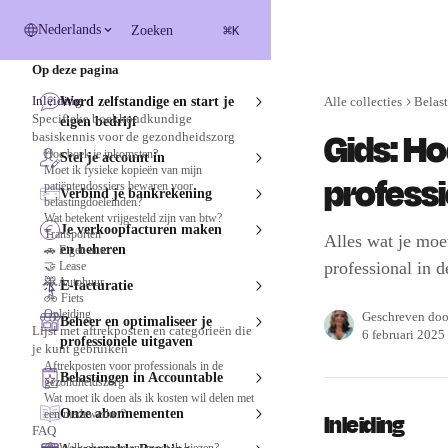
Naar de hoofdinhoud
⌘
Nederlands
Zoeken
K
Op deze pagina
Inleiding
Word zelfstandige en start je
Alle collecties
Belas
Specifieke boekhoudkundige
eigen bedrijf
Gids: Ho
basiskennis voor de gezondheidszorg
Hoe boek je inkomsten?
Stel je account in
Moet ik fysieke kopieën van mijn
profess
patiëntendossiers bewaren voor
Verbind je bankrekening
belastingdoeleinden?
Wat betekent vrijgesteld zijn van btw?
Je verkoopfacturen maken
Transporten
Alles wat je moe
en beheren
🚗 Eigen auto
professional in 
🤝 Lease
🚕 Autohuur
E-facturatie
🚲 Fiets
Opleiding
Geschreven do
Beheer en optimaliseer je
Lijst met aftrekposten en categorieën die
6 februari 2025
professionele uitgaven
je kunt gebruiken
Aftrekposten voor professionals in de
Belastingen in Accountable
gezondheidszorg
Wat moet ik doen als ik kosten wil delen met
Onze abonnementen
een medewerker?
Inleiding
FAQ