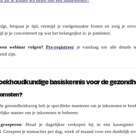
n als ik kosten wil delen met een medewerker?
olgt, bespaar je tijd, vermijd je veelgemaakte fouten en zorg je erv
l je je concentreert op wat het belangrijkst is: je patiënten.
 een webinar volgen?
Pre-registreer
je vandaag om alle details t
end zijn.
boekhoudkundige basiskennis voor de gezondh
nkomsten?
 de gezondheidszorg heb je specifieke manieren om je inkomsten te boe
elijke manier om je inkomsten te beheren:
 groeperen:
Houd je dagelijkse verkopen bij in een kasregister
. Groepeer je transacties per dag, week of maand voor een duidelijk ove