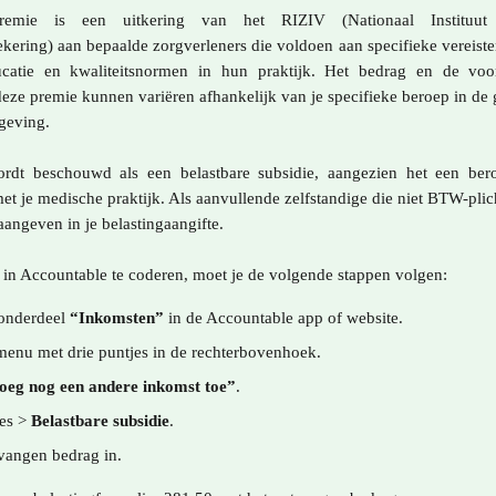
remie is een uitkering van het RIZIV (Nationaal Instituut
zekering) aan bepaalde zorgverleners die voldoen aan specifieke vereist
catie en kwaliteitsnormen in hun praktijk. Het bedrag en de vo
eze premie kunnen variëren afhankelijk van je specifieke beroep in de
geving.
ordt beschouwd als een belastbare subsidie, aangezien het een ber
t je medische praktijk. Als aanvullende zelfstandige die niet BTW-plich
angeven in je belastingaangifte.
 in Accountable te coderen, moet je de volgende stappen volgen:
onderdeel 
“Inkomsten”
 in de Accountable app of website.
menu met drie puntjes in de rechterbovenhoek.
oeg nog een andere inkomst toe”
.
es > 
Belastbare subsidie
.
vangen bedrag in.