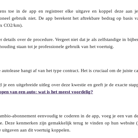
ns toe in de app en registreer elke uitgave en koppel deze aan je
ioneel gebruik niet. De app berekent het aftrekbare bedrag op basis 
t x CO2/km).
 details over de procedure. Vergeet niet dat je als zelfstandige in bijb
houding staan tot je professionele gebruik van het voertuig.
autolease hangt af van het type contract. Het is cruciaal om de juiste ca
nd je een uitgebreide uitleg over deze kwestie en geeft je de exacte sta
open van een auto: wat is het meest voordelig?
mbio-abonnement eenvoudig te coderen in de app, voeg je een van de a
te. Deze kenmerken zijn gemakkelijk terug te vinden op hun website (
e uitgaven aan dit voertuig koppelen.