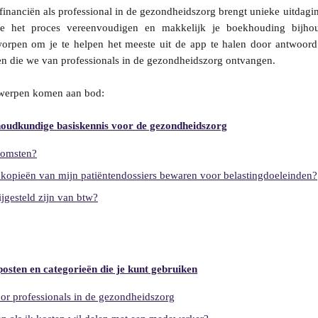
financiën als professional in de gezondheidszorg brengt unieke uitdag
e het proces vereenvoudigen en makkelijk je boekhouding bijhou
worpen om je te helpen het meeste uit de app te halen door antwoor
 die we van professionals in de gezondheidszorg ontvangen.
werpen komen aan bod:
houdkundige basiskennis voor de gezondheidszorg
komsten?
 kopieën van mijn patiëntendossiers bewaren voor belastingdoeleinden?
ijgesteld zijn van btw?
posten en categorieën die je kunt gebruiken
or professionals in de gezondheidszorg