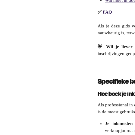
Wat moet ik doe
✅ 
FAQ
Als je deze gids v
nauwkeurig is, terwij
🌟 Wil je liever
inschrijvingen geop
Specifieke 
Hoe boek je i
Als professional in
is de meest gebruik
Je inkomsten
verkoopjournaal