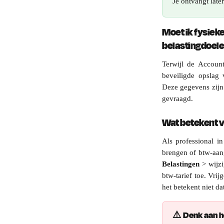
Je ontvangt late
Moet ik fysiek
belastingdoel
Terwijl de Account
beveiligde opslag
Deze gegevens zijn 
gevraagd.
Wat betekent vr
Als professional i
brengen of btw-aang
Belastingen
> wijzi
btw-tarief toe. Vri
het betekent niet da
⚠️ Denk aan h