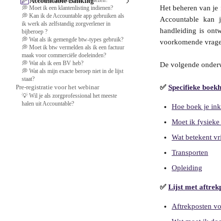
💭 Welk abonnement moet ik kiezen?
Accountable Banking
Het beheren van je 
💭 Moet ik een klantenlisting indienen?
💭 Kan ik de Accountable app gebruiken als
Accountable kan j
ik werk als zelfstandig zorgverlener in
handleiding is ont
bijberoep ?
💭 Wat als ik gemengde btw-types gebruik?
voorkomende vragen
💭 Moet ik btw vermelden als ik een factuur
maak voor commerciële doeleinden?
💭 Wat als ik een BV heb?
De volgende onder
💭 Wat als mijn exacte beroep niet in de lijst
staat?
Pre-registratie voor het webinar
✅ 
Specifieke boek
💡 Wil je als zorgprofessional het meeste
halen uit Accountable?
Hoe boek je in
Moet ik fysieke
Wat betekent vr
Transporten
Opleiding
✅ 
Lijst met aftrek
Aftrekposten vo